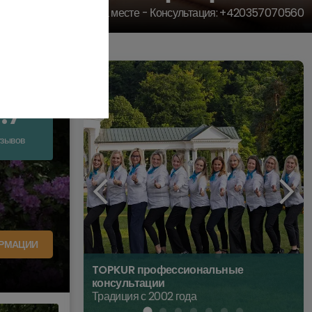
Офис прямо на месте - Консультация: +420357070560
ительнй
.7
тзывов
РМАЦИИ
TOPKUR профессиональные
консультации
Традиция с 2002 года