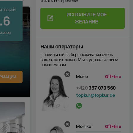
искать нет времени!
ительнй
ИСПОЛНИТЕ МОЕ
.6
ЖЕЛАНИЕ
тзывов
Наши операторы
Правильный выбор проживания очень
важен, но и сложен. Мы с удовольствием
поможем вам.
Marie
Off-line
РМАЦИИ
+420
357 070 560
topkur@topkur.de
Monika
Off-line