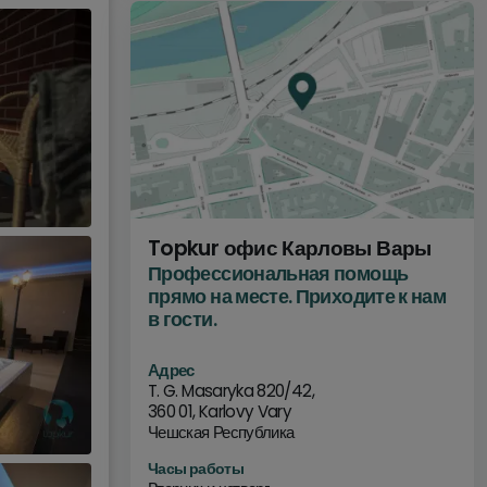
Topkur офис Карловы Вары
Профессиональная помощь
прямо на месте. Приходите к нам
в гости.
Адрес
T. G. Masaryka 820/42,
360 01, Karlovy Vary
Чешская Республика
Часы работы