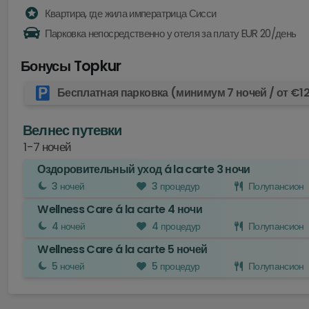
Квартира, где жила императрица Сисси
Парковка непосредственно у отеля за плату EUR 20/день
Бонусы Topkur
Бесплатная парковка (минимум 7 ночей / от €1
Велнес путевки
1-7 ночей
Оздоровительный уход á la carte 3 ночи
3 ночей
3 процедур
Полупансион
Wellness Care á la carte 4 ночи
Описание
4 ночей
4 процедур
Полупансион
Проживание:
3 ночи/ночей
Wellness Care á la carte 5 ночей
Описание
5 ночей
5 процедур
Полупансион
Основа питания:
полупансион
Проживание:
4 ночи/ночей
Завтрак "шведский стол
Описание
Ужин (закуска, основное блюдо по вашему выбо