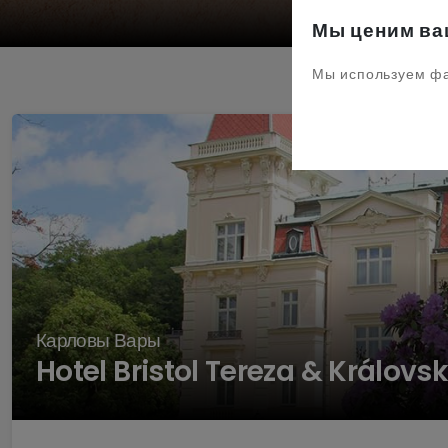
Мы ценим ва
Мы используем фа
Карловы Вары
Hotel Bristol Tereza & Královsk