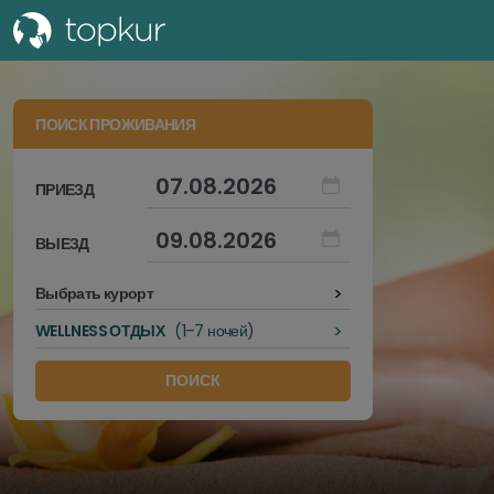
ПОИСК ПРОЖИВАНИЯ
ПРИЕЗД
КАРЛОВЫ ВАРЫ
ВЫЕЗД
МАРИАНСКИЕ ЛАЗНИ
ФРАНТИШКОВЫ ЛАЗНИ
>
Выбрать курорт
2-3 НОЧИ
ЯХИМОВ
>
WELLNESS ОТДЫХ
(1–7 ночей)
4-5 НОЧЕЙ
ПРАГА
6-7 НОЧЕЙ
КУРОРТ ТЕПЛИЦЕ