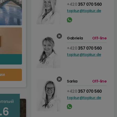
+420
357 070 560
topkur@topkur.de
Gabriela
Off-line
+420
357 070 560
topkur@topkur.de
ии
Sarka
Off-line
+420
357 070 560
topkur@topkur.de
ительнй
.6