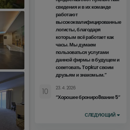
сведения и в их команде
работают
высококвалифицированные
логисты, благодаря
которым всё работает как
часы. Мы думаем
пользоваться услугами
данной фирмы в будущем и
советовать Topkur своим
друзьям и знакомым.”
23. 4. 2026
10
“Хорошее брониро8вание 5”
СЛЕДУЮЩИЙ