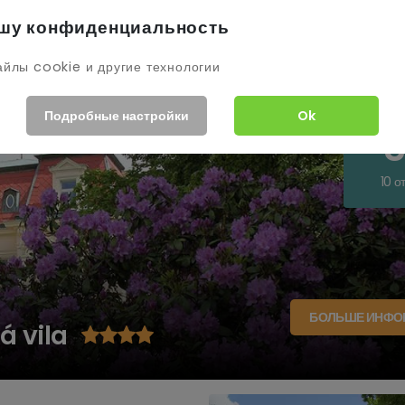
шу конфиденциальность
йлы cookie и другие технологии
Пораз
Подробные настройки
Ok
8
10 о
БОЛЬШЕ ИНФО
á vila