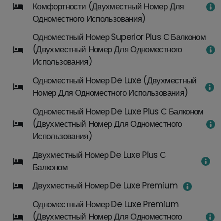
Комфортности (двухместный Номер Для
Процедуры входят в план лечения или могут быть
Одноместного Использования)
добавлены индивидуально (после консультации с
Одноместный Номер Superior Plus С Балконом
врачом).
(двухместный Номер Для Одноместного
⦁
Использования)
Классические гидротерапевтические процедуры
⦁ Воздушно-пенные ванны
Одноместный Номер De Luxe (двухместный
⦁ Углекислые ванны
Номер Для Одноместного Использования)
⦁ Лечебные ванны с добавками
Одноместный Номер De Luxe Plus С Балконом
⦁ Мавровые пакеты
(двухместный Номер Для Одноместного
⦁ Газовые инъекции
Использования)
⦁
Двухместный Номер De Luxe Plus С
Сухие
Балконом
углекислые ванны
Двухместный Номер De Luxe Premium
(газовые
пакеты)
Одноместный Номер De Luxe Premium
Карбамидные
(двухместный Номер Для Одноместного