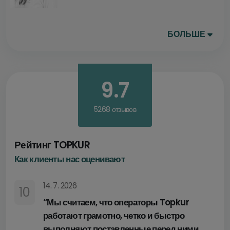
ОТПРАВЛЕНИЕ
БОЛЬШЕ
или
Я гибкий
9.7
Санаторий
Карловы Вары
Марианские Лазни
5268 отзывов
Франтишковы Лазни
Яхимов
Прага
Рейтинг TOPKUR
Как клиенты нас оценивают
Курорт Теплице
14. 7. 2026
10
Велнес
(1-7 ночей)
“Мы считаем, что операторы Topkur
работают грамотно, четко и быстро
2-3 ночи
4-5 ночей
6-7 ночей
выполняют поставленные перед ними