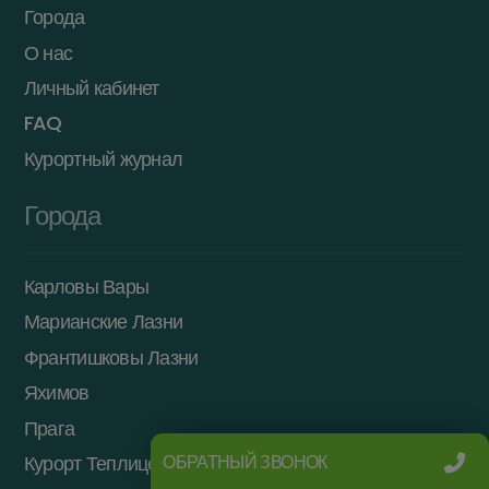
Города
О нас
Личный кабинет
FAQ
Курортный журнал
Города
Карловы Вары
Марианские Лазни
Франтишковы Лазни
Яхимов
Прага
ОБРАТНЫЙ ЗВОНОК
Курорт Теплице