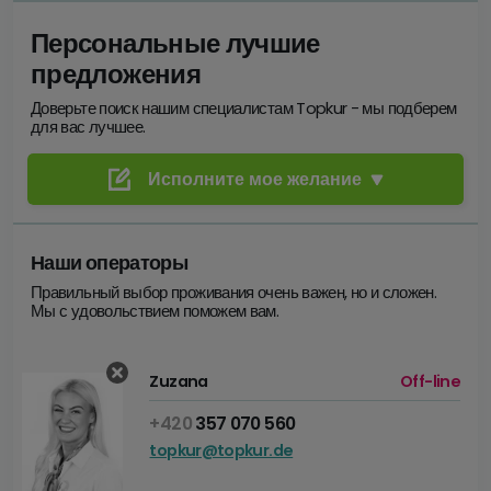
Персональные лучшие
предложения
Доверьте поиск нашим специалистам Topkur - мы подберем
для вас лучшее.
Исполните мое желание
Name
Наши операторы
Email
Правильный выбор проживания очень важен, но и сложен.
Мы с удовольствием поможем вам.
Номер телефона
Zuzana
Off-line
+420
357 070 560
topkur@topkur.de
ПРИБЫТИЕ