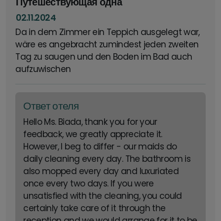
Путешествующая одна
02.11.2024
Da in dem Zimmer ein Teppich ausgelegt war,
wäre es angebracht zumindest jeden zweiten
Tag zu saugen und den Boden im Bad auch
aufzuwischen
Ответ отеля
Hello Ms. Biada, thank you for your
feedback, we greatly appreciate it.
However, I beg to differ - our maids do
daily cleaning every day. The bathroom is
also mopped every day and luxuriated
once every two days. If you were
unsatisfied with the cleaning, you could
certainly take care of it through the
reception and we would arrange for it to be