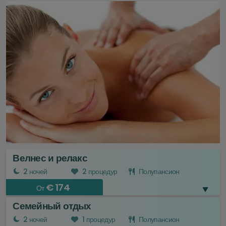
Велнес и релакс
2 ночей
2 процедур
Полупансион
€ 174
От
Семейный отдых
Включено в пребывание
2 ночей
1 процедур
Полупансион