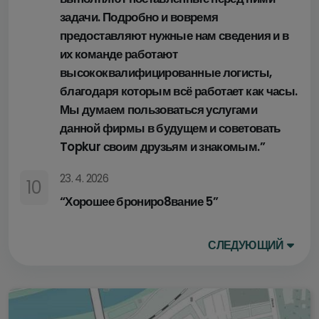
задачи. Подробно и вовремя
Лечебный курс
(1-4 недели с врачом)
предоставляют нужные нам сведения и в
их команде работают
1 неделя
2 недели
3 недели
высококвалифицированные логисты,
благодаря которым всё работает как часы.
Полупансион
Полный пансион
Мы думаем пользоваться услугами
данной фирмы в будущем и советовать
Topkur своим друзьям и знакомым.”
Номера
23. 4. 2026
Одноместный номер
(1 человек)
0
10
“Хорошее брониро8вание 5”
Двухместный номер
(2 человека)
0
Трехместный номер
(3 человека)
0
СЛЕДУЮЩИЙ
Сьют
(4 человека)
0
Личные заметки