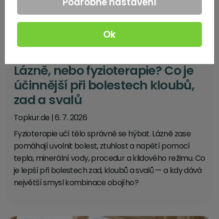
Podrobné nastavení
Ok
Lázně, nebo fyzioterapie? Co je
účinnější při bolestech kloubů,
zad a svalů
Topkur.de
|
6. 7. 2026
Fyzioterapie učí tělo správně se hýbat. Lázně zase
pomáhají uvolnit bolest, ztuhlost a napětí pomocí
tepla, minerální vody, procedur a klidového režimu. Co
je lepší při bolestech zad, kloubů a svalů — a kdy dává
největší smysl kombinace obojího?