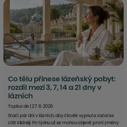
Co tělu přinese lázeňský pobyt:
rozdíl mezi 3, 7, 14 a 21 dny v
lázních
Topkur.de
|
27. 6. 2026
Stačí pár dní v lázních, aby člověk vypnul a začal se
cítit klidněji. Po týdnu už se mohou objevit první změny