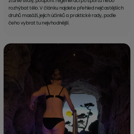
ztuhlé svaly, podpořit regeneraci po sportu nebo
rozhýbat tělo. V článku najdete přehled nejčastějších
druhů masáží, jejich účinků a praktické rady, podle
čeho vybrat tu nejvhodnější.