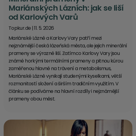
Mariánských Lázních: jak se liší
od Karlových Varů
Topkur.de
|
11. 5. 2026
Mariánské Lázně a Karlovy Vary patří mezi
nejznámější česká lázeňská města, ale jejich minerální
prameny se výrazně liší. Zatímco Karlovy Vary jsou
známé horkými termálními prameny a pitnou kúrou
zaměřenou hlavně na trávení a metabolismus,
Mariánské Lázně vynikají studenými kyselkami, větší
rozmanitostí složení a širším tradičním využitím. V
článku se podíváme na hlavní rozdíly i nejznámější
prameny obou měst.