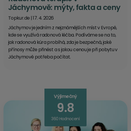
Jáchymově: mýty, fakta a ceny
Topkur.de
|
17. 4. 2026
Jáchymov je jedním z nejznámějších míst v Evropě,
kde se využívá radonová léčba. Podíváme se na to,
jak radonová kúra probíhá, zda je bezpečná, jaké
přínosy může přinést a s jakou cenou je při pobytu v
Jáchymově potřeba počítat.
Výjimečný
9.8
360 Hodnocení