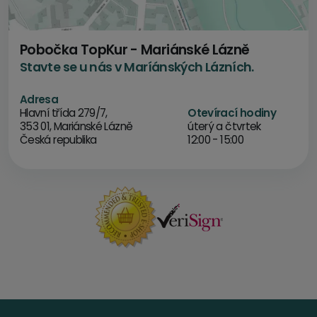
Pobočka TopKur - Mariánské Lázně
Stavte se u nás v Maríánských Lázních.
Adresa
Hlavní třída 279/7,
Otevírací hodiny
353 01, Mariánské Lázně
úterý a čtvrtek
Česká republika
12:00 - 15:00