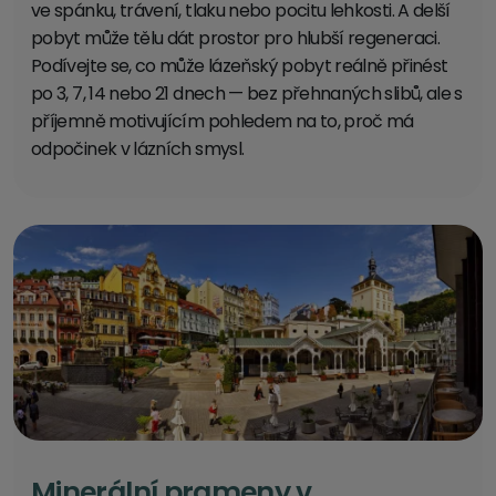
ve spánku, trávení, tlaku nebo pocitu lehkosti. A delší
pobyt může tělu dát prostor pro hlubší regeneraci.
Podívejte se, co může lázeňský pobyt reálně přinést
po 3, 7, 14 nebo 21 dnech — bez přehnaných slibů, ale s
příjemně motivujícím pohledem na to, proč má
odpočinek v lázních smysl.
Minerální prameny v