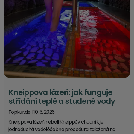
Kneippova lázeň: jak funguje
střídání teplé a studené vody
Topkur.de
|
10. 5. 2026
Kneippova lázeň neboli Kneippův chodník je
jednoduchá vodoléčebná procedura založená na