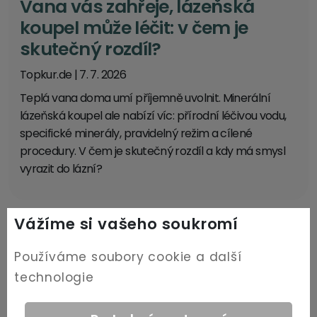
Vana vás zahřeje, lázeňská
koupel může léčit: v čem je
skutečný rozdíl?
Topkur.de
|
7. 7. 2026
Teplá vana doma umí příjemně uvolnit. Minerální
lázeňská koupel ale nabízí víc: přírodní léčivou vodu,
specifické minerály, pravidelný režim a cílené
procedury. V čem je skutečný rozdíl a kdy má smysl
vyrazit do lázní?
Vážíme si vašeho soukromí
Používáme soubory cookie a další
technologie