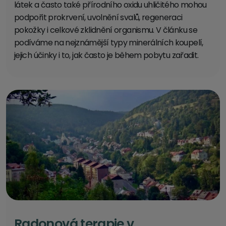
látek a často také přírodního oxidu uhličitého mohou
podpořit prokrvení, uvolnění svalů, regeneraci
pokožky i celkové zklidnění organismu. V článku se
podíváme na nejznámější typy minerálních koupelí,
jejich účinky i to, jak často je během pobytu zařadit.
Radonová terapie v