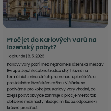
Proč jet do Karlových Varů na
lázeňský pobyt?
Topkur.de
|
8. 5. 2026
Karlovy Vary patří mezi nejznámější lázeňská města v
Evropě. Jejich léčebná tradice stojí hlavně na
termálních minerálních pramenech, pitné kúře a
pravidelném lázeňském režimu. V článku se
podíváme, pro koho jsou Karlovy Vary vhodné, co
zdejší pobyt obvykle zahrnuje a proč je město tak
oblíbené mezi hosty hledajícími léčbu, odpočinek i
krásné prostředí.